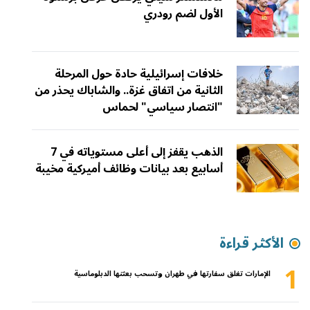
الأول لضم رودري
خلافات إسرائيلية حادة حول المرحلة
الثانية من اتفاق غزة.. والشاباك يحذر من
"انتصار سياسي" لحماس
الذهب يقفز إلى أعلى مستوياته في 7
أسابيع بعد بيانات وظائف أميركية مخيبة
الأكثر قراءة
1
الإمارات تغلق سفارتها في طهران وتسحب بعثتها الدبلوماسية