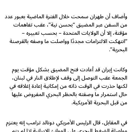
وأضاف أن طهران سمحت خلال الفترة الماضية بعبور عدد
من السفن عبر المضيق “بحسن نية”، عقب تفاهمات
مؤقتة، إلا أن الولايات المتحدة – بحسب تعبيره –
“انتهكت الالتزامات مجددًا وواصلت ما وصفه بالقرصنة
البحرية”.
وكانت إيران قد أعادت فتح المضيق بشكل مؤقت يوم
الجمعة عقب التوصل إلى وقف لإطلاق النار في لبنان،
لكنها حذرت في الوقت ذاته من إمكانية إعادة إغلاقه في
حال استمرار ما وصفته بالحظر البحري المفروض عليها
من قبل البحرية الأمريكية.
في المقابل، قال الرئيس الأمريكي دونالد ترامب إنه يعتزم
مواصلة الضغط البحري على الموانئ الإيرانية إذا لم يتم