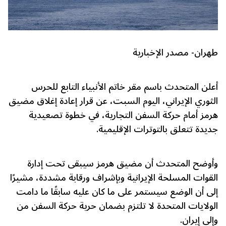
طهران- مصدر الإخبارية
أعلن المتحدث باسم مقر خاتم الأنبياء التابع للحرس
الثوري الإيراني، اليوم السبت، عن قرار إعادة إغلاق مضيق
هرمز أمام حركة السفن التجارية، في خطوة تصعيدية
جديدة تتعلق بالتوترات الإقليمية.
وأوضح المتحدث أن مضيق هرمز سيبقى تحت إدارة
القوات المسلحة الإيرانية وبإشراف ورقابة مشددة، مشيرًا
إلى أن الوضع سيستمر على ما كان عليه سابقًا ما دامت
الولايات المتحدة لا تلتزم بضمان حرية حركة السفن من
وإلى إيران.