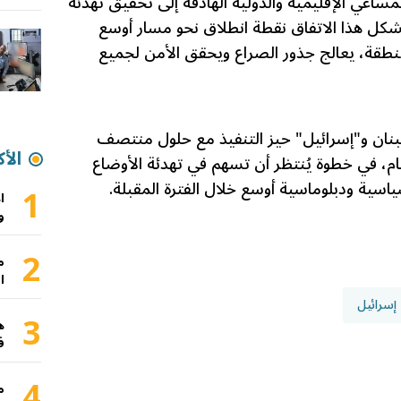
ساعي الإقليمية والدولية الهادفة إلى تحقيق تهدئة
شكل هذا الاتفاق نقطة انطلاق نحو مسار أوسع
نطقة، يعالج جذور الصراع ويحقق الأمن لجميع
بنان و"إسرائيل" حيز التنفيذ مع حلول منتصف
الأك
ام، في خطوة يُنتظر أن تسهم في تهدئة الأوضاع
ياسية ودبلوماسية أوسع خلال الفترة المقبلة.
1
ا
و
2
م
ا
إسرائيل
3
ه
ف
4
م