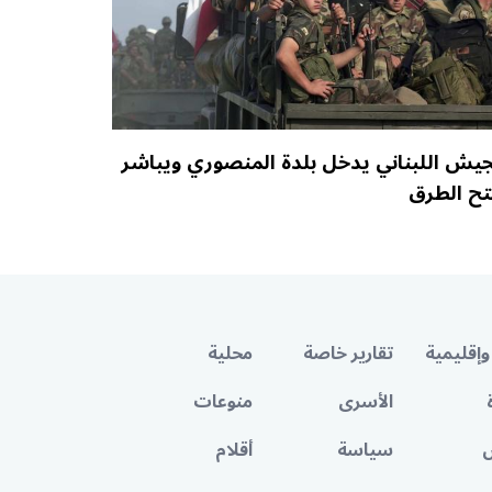
جيش اللبناني يدخل بلدة المنصوري ويباشر
تح الطرق
وإقليمية
تقارير خاصة
محلية
الأسرى
منوعات
سياسة
أقلام