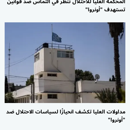
المحكمة العليا للاحتلال تنظر في التماس ضد قوانين
تستهدف "أونروا"
مداولات العليا تكشف انحيازًا لسياسات الاحتلال ضد
"أونروا"