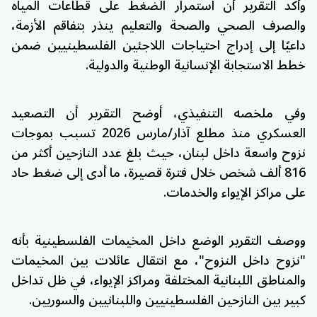
وأكد التقرير أن استمرار الضغط على قطاعات المياه
والصرف الصحي والصحة والتعليم ينذر بتفاقم الأزمة،
داعيًا إلى إدراج احتياجات اللاجئين الفلسطينيين ضمن
خطط الاستجابة الإنسانية الوطنية والدولية.
وفي ملخصه التنفيذي، أوضح التقرير أن التصعيد
العسكري منذ مطلع آذار/مارس 2026 تسبب بموجات
نزوح واسعة داخل لبنان، حيث بلغ عدد النازحين أكثر من
816 ألف شخص خلال فترة قصيرة، ما أدى إلى ضغط حاد
على مراكز الإيواء والخدمات.
ووصف التقرير الوضع داخل المخيمات الفلسطينية بأنه
"نزوح داخل النزوح"، مع انتقال عائلات بين المخيمات
والمناطق اللبنانية المختلفة ومراكز الإيواء، في ظل تداخل
كبير بين النازحين الفلسطينيين واللبنانيين والسوريين.