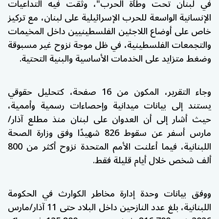
في لبنان تحت وطأة الحرب"، وثّقت فيه التداعيات
الإنسانية الواسعة للحرب الإسرائيلية على لبنان، مع تركيز
خاص على أوضاع اللاجئين الفلسطينيين داخل المخيمات
والتجمعات الفلسطينية، في ظل موجة نزوح غير مسبوقة
وضغط متزايد على الخدمات الأساسية والبنية التحتية.
وجاء التقرير، المكون من 16 صفحة، كتحليل حقوقي
يستند إلى بيانات ميدانية وإحصاءات رسمية وأممية،
حيث أشار إلى أن العدوان على لبنان منذ مطلع آذار/
مارس أسفر عن سقوط 826 شهيدًا وفق وزارة الصحة
اللبنانية، فيما أعلنت الأمم المتحدة نزوح أكثر من 800
ألف شخص خلال أيام قليلة فقط.
ووفق بيانات وحدة إدارة مخاطر الكوارث في الحكومة
اللبنانية، بلغ عدد النازحين داخل البلاد حتى 11 آذار/مارس