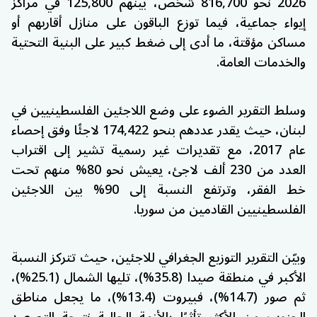
2026 نحو 816,700 شخص، بينهم 125,800 في مراكز
إيواء جماعية، فيما توزع الباقون على منازل أقاربهم أو
مساكن مؤقتة، ما أدى إلى ضغط كبير على البنية التحتية
والخدمات العامة.
وسلط التقرير الضوء على وضع اللاجئين الفلسطينيين في
لبنان، حيث يقدر عددهم بنحو 174,422 لاجئًا وفق إحصاء
عام 2017، مع تقديرات غير رسمية تشير إلى اقتراب
العدد من 230 ألف لاجئ، يعيش نحو 80% منهم تحت
خط الفقر، وترتفع النسبة إلى 90% بين اللاجئين
الفلسطينيين القادمين من سوريا.
وبيّن التقرير التوزيع الجغرافي للاجئين، حيث تتركز النسبة
الأكبر في منطقة صيدا (35.8%)، تليها الشمال (25.1%)،
ثم صور (14.7%)، فبيروت (13.4%)، ما يجعل مناطق
الجنوب من الأكثر تأثرًا بالأزمة الحالية نتيجة التصعيد