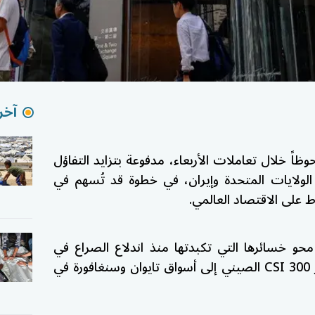
آخر 
ظاً خلال تعاملات الأربعاء، مدفوعة بتزايد التفاؤل
الولايات المتحدة
و
إيران
، في خطوة قد تُسهم في
 على الاقتصاد العالمي.
و خسائرها التي تكبدتها منذ اندلاع الصراع في
CSI 300
الصيني إلى أسواق
تايوان
و
سنغافورة
في