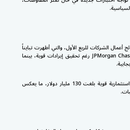
السياسية.
ج أعمال الشركات للربع الأول، والتي أظهرت تبايناً
JPMorgan Cha
رغم تحقيق إيرادات قوية، بينما
جابية.
تدفقات استثمارية قوية بلغت 130 مليار دولار، ما يعكس
بات.