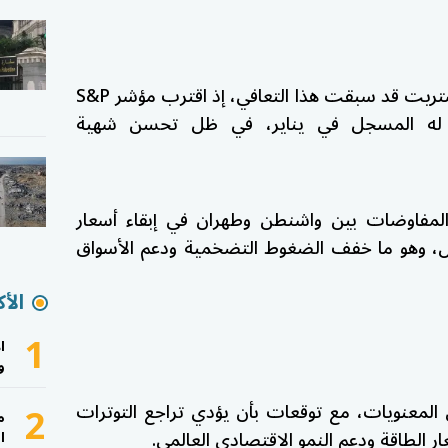
تريت
قد سبقت هذا التعافي، إذ اقترب مؤشر
S&P
ه المسجل في يناير، في ظل تحسن شهية
لمفاوضات بين واشنطن وطهران في إبقاء أسعار
100 دولار للبرميل، وهو ما خفف الضغوط التضخمية ودعم الأسواق
الأك
1
ا
و
2
المعنويات، مع توقعات بأن يؤدي تراجع التوترات
م
 الطاقة ودعم النمو الاقتصادي العالمي.
ا