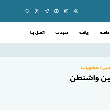
 خاصة
رياضة
منوعات
إتصل بنا
سن المعنويات
 بين واشنطن