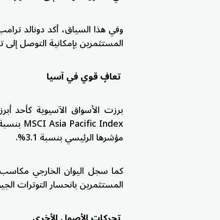
وفي هذا السياق، أكد
دونالد ترامب
المستثمرين بإمكانية التوصل إلى ت
تعافٍ قوي في آسيا
برزت الأسواق الآسيوية كأحد أب
MSCI Asia Pacific Index
بنسبة 1.1%، فيما ق
مؤشرها الرئيسي بنسبة 3.1%.
كما سجل اليوان الخارجي مكاسب للي
المستثمرين بانحسار التوترات الجي
تحركات الأصول الأخرى