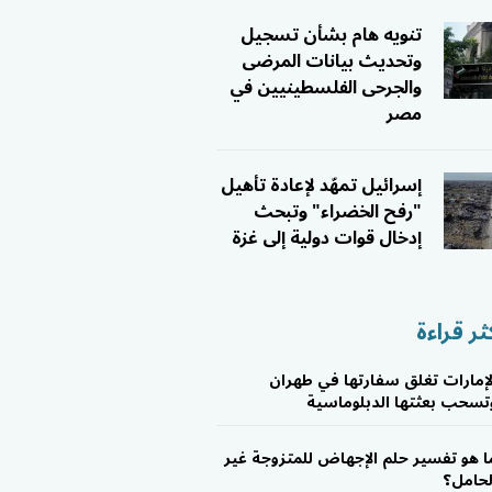
تنويه هام بشأن تسجيل
وتحديث بيانات المرضى
والجرحى الفلسطينيين في
مصر
إسرائيل تمهّد لإعادة تأهيل
"رفح الخضراء" وتبحث
إدخال قوات دولية إلى غزة
ثر قراءة
لإمارات تغلق سفارتها في طهران
تسحب بعثتها الدبلوماسية
ا هو تفسير حلم الإجهاض للمتزوجة غير
لحامل؟