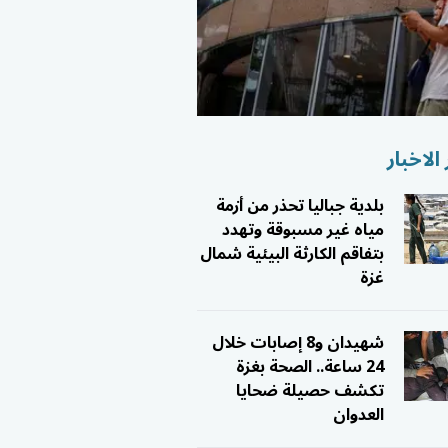
الاخبار
بلدية جباليا تحذر من أزمة
مياه غير مسبوقة وتهدد
بتفاقم الكارثة البيئية شمال
غزة
شهيدان و8 إصابات خلال
24 ساعة.. الصحة بغزة
تكشف حصيلة ضحايا
العدوان