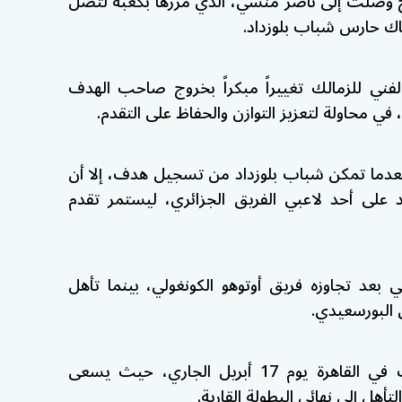
ح وصلت إلى ناصر منسي، الذي مررها بكعبه لتصل
اك حارس شباب بلوزداد.
لفني للزمالك تغييراً مبكراً بخروج صاحب الهدف
في محاولة لتعزيز التوازن والحفاظ على التقدم.
 لحظة جدلية بعدما تمكن شباب بلوزداد من تسجيل هدف، إلا أن
 على أحد لاعبي الفريق الجزائري، ليستمر تقدم
 بعد تجاوزه فريق أوتوهو الكونغولي، بينما تأهل
البورسعيدي.
ومن المقرر أن تُقام مباراة الإياب في القاهرة يوم 17 أبريل الجاري، حيث يسعى
أهل إلى نهائي البطولة القارية.