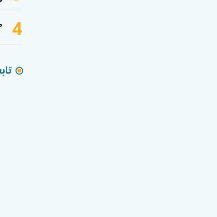
4
م
تاب