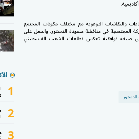
كاديمية.
اءات والنقاشات التوعوية مع مختلف مكونات المجتمع
كة المجتمعية في مناقشة مسودة الدستور، والعمل على
لى صيغة توافقية تعكس تطلعات الشعب الفلسطيني
الأك
1
ا
و
الدستور
2
م
ا
3
ه
ف