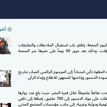
آخر 
يوم الجمعة، إغلاق باب استقبال الملاحظات والتعليقات
على مسودة الدستور الفلسطيني المؤقت، وذلك بعد مرور 60 يوماً على نشرها عبر المنصة
خطوة تأتي استناداً إلى المرسوم الرئاسي الصادر بتاريخ
ت تفاعلاً ملحوظاً خلال فترة النشر، حيث بلغ عدد زوارها
نحو 15 ألف زائر، فيما وصل عدد التعليقات على مواد الدستور إلى 700 تعليق، إضافة إلى تلقي
هات حكومية ودولية وعربية، إلى جانب مؤسسات المجتمع المدني