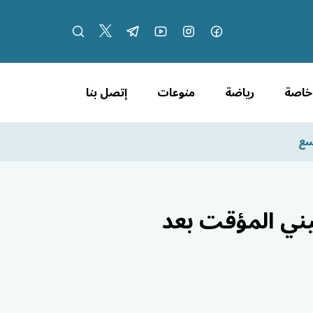
 خاصة
رياضة
منوعات
إتصل بنا
سع
ني المؤقت بعد