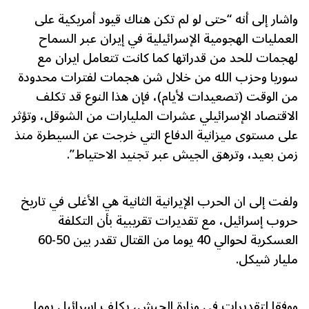
واشار إلى أنه “حتى لو لم تكن هناك قيود أمريكية على
العمليات الهجومية الإسرائيلية في إيران عبر السماح
لهجمات للحد من قدراتها كما كانت تتعامل ايران مع
سوريا وحزب الله من خلال شن هجمات لفترات محدودة
من الوقت (تصعيدات لأيام)، فإن هذا النوع قد تكلف
الاقتصاد الإسرائيلي عشرات المليارات من الشوقل، وتؤثر
على مستوى ميزانية الدفاع التي خرجت عن السيطرة منذ
زمن بعيد، وترهق الجيش عبر تجنيد الاحتياط”.
ولفت إلى ان الحرب الإيرانية الثانية هي الأغلى في تاريخ
حروب إسرائيل، مع تقديرات تقريبية بأن التكلفة
العسكرية لحوالي 40 يوما من القتال تقدر بين 50-60
مليار شيكل.
ووفقا لتقديرات في وزارة الجيش، يكلف إسرائيل يوما