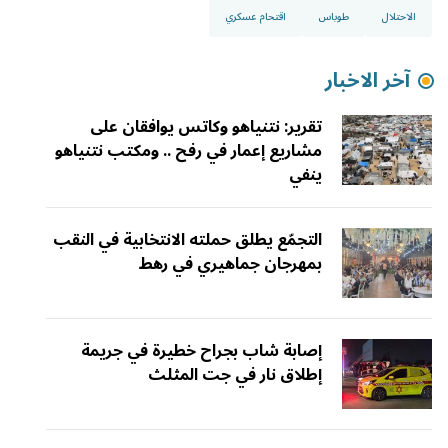
الاحتلال
طوباس
اقتحام عسكري
آخر الاخبار
تقرير: نتنياهو وكاتس يوافقان على
مشاريع إعمار في رفح .. ومكتب نتنياهو
ينفي
التجمّع يطلق حملته الانتخابية في النقب
بمهرجان جماهيري في رهط
إصابة شاب بجراح خطيرة في جريمة
إطلاق نار في جت المثلث