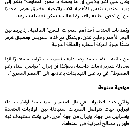
وقال
علي أكبر ولايتي
إن ما وصفه بـ"محور المقاومة" ينظر إلى
باب المندب بنفس الأهمية الاستراتيجية لمضيق هرمز، محذرًا
من أن تدفق الطاقة والتجارة العالمية يمكن تعطيله بسرعة.
ويُعد باب المندب أحد أهم الممرات البحرية العالمية، إذ يربط بين
البحر الأحمر وخليج عدن، ويشكّل مع
قناة السويس
ومضيق هرمز
مثلثًا حيويًا لحركة التجارة والطاقة الدولية.
من جانبه، انتقد
محمد رضا عارف
تصريحات ترامب، معتبرًا أنها
محاولة لتبرير أزمات داخلية، ومؤكدًا أن إيران "تواصل البناء رغم
الضغوط"، في رد على التهديدات بإعادتها إلى "العصر الحجري".
مواجهة مفتوحة
وتأتي هذه التطورات في ظل استمرار الحرب منذ أواخر شباط/
فبراير، حيث تتواصل الضربات المتبادلة بين الولايات المتحدة
وإسرائيل من جهة، وإيران من جهة أخرى، في وقت تستهدف فيه
طهران مصالح أميركية في المنطقة.