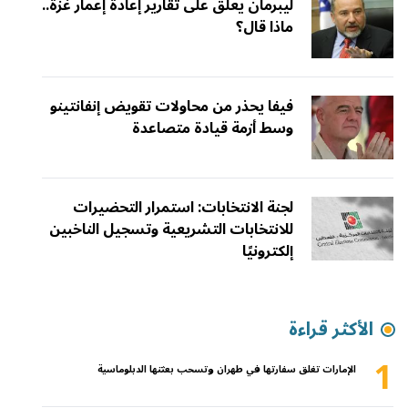
ليبرمان يعلّق على تقارير إعادة إعمار غزة..
ماذا قال؟
فيفا يحذر من محاولات تقويض إنفانتينو
وسط أزمة قيادة متصاعدة
لجنة الانتخابات: استمرار التحضيرات
للانتخابات التشريعية وتسجيل الناخبين
إلكترونيًا
الأكثر قراءة
1
الإمارات تغلق سفارتها في طهران وتسحب بعثتها الدبلوماسية