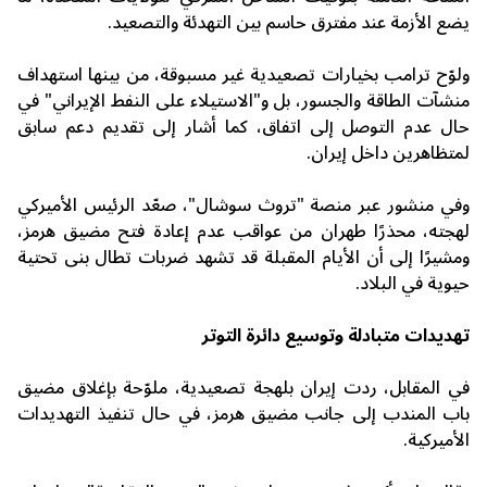
يضع الأزمة عند مفترق حاسم بين التهدئة والتصعيد.
ولوّح ترامب بخيارات تصعيدية غير مسبوقة، من بينها استهداف
منشآت الطاقة والجسور، بل و"الاستيلاء على النفط الإيراني" في
حال عدم التوصل إلى اتفاق، كما أشار إلى تقديم دعم سابق
لمتظاهرين داخل إيران.
وفي منشور عبر منصة "تروث سوشال"، صعّد الرئيس الأميركي
لهجته، محذرًا طهران من عواقب عدم إعادة فتح
مضيق هرمز
،
ومشيرًا إلى أن الأيام المقبلة قد تشهد ضربات تطال بنى تحتية
حيوية في البلاد.
تهديدات متبادلة وتوسيع دائرة التوتر
في المقابل، ردت إيران بلهجة تصعيدية، ملوّحة بإغلاق
مضيق
باب المندب
إلى جانب مضيق هرمز، في حال تنفيذ التهديدات
الأميركية.