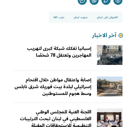
العدوان على لبنان
جنوب لبنان
حزب الله
آخر الاخبار
إسبانيا تفكك شبكة كبرى لتهريب
المهاجرين وتعتقل 78 شخصًا
إصابة واعتقال مواطن خلال اقتحام
إسرائيلي لبلدة بيت فوريك شرق نابلس
وسط هجوم للمستوطنين
اللجنة الفنية للمجلس الوطني
الفلسطيني في لبنان تبحث الترتيبات
التنظيمية للاستحقاقات المقبلة