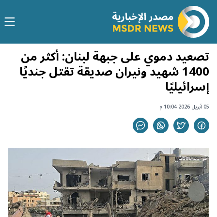
تصعيد دموي على جبهة لبنان: أكثر من
1400 شهيد ونيران صديقة تقتل جنديًا
إسرائيليًا
05 أبريل 2026 10:04 م