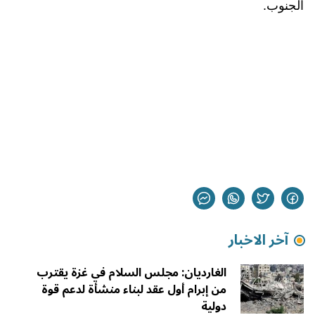
الجنوب.
آخر الاخبار
الغارديان: مجلس السلام في غزة يقترب
من إبرام أول عقد لبناء منشأة لدعم قوة
دولية