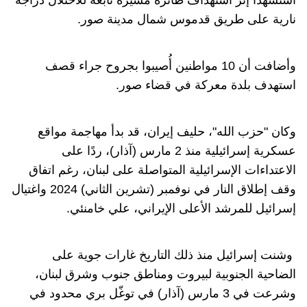
استشهدا إثر استهداف طائرة مسيّرة تابعة للاحتلال دراجة
نارية على طريق قدموس شمال مدينة صور.
وأضافت أن 10 مواطنين أُصيبوا بجروح جراء قصف
استهدف بلدة معركة في قضاء صور.
وكان "حزب الله"، حليف إيران، قد بدأ مهاجمة مواقع
عسكرية إسرائيلية منذ 2 مارس (آذار)، ردًا على
الاعتداءات الإسرائيلية المتواصلة على لبنان، رغم اتفاق
وقف إطلاق النار في نوفمبر (تشرين الثاني) 2024 واغتيال
إسرائيل للمرشد الأعلى الإيراني، علي خامنئي.
وشنت إسرائيل منذ ذلك التاريخ غارات جوية على
الضاحية الجنوبية لبيروت ومناطق جنوب وشرق لبنان،
وشرعت في 3 مارس (آذار) في توغّل بري محدود في