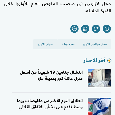
محل لازاريني في منصب المفوض العام للأونروا خلال
الفترة المقبلة.
مقتل موظفين الاونروا
حرب الإبادة
مفوض الأونروا
آخر الاخبار
انتشال جثامين 19 شهيداً من أسفل
منزل عائلة كرم بمدينة غزة
انطلاق اليوم الأخير من مفاوضات روما
وسط تقدم فني بشأن الاتفاق الثلاثي