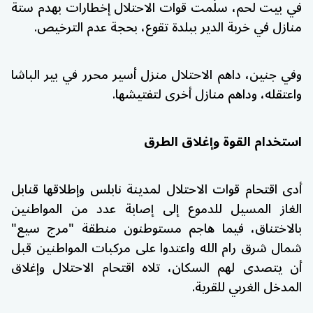
في بيت لحم، سلّمت قوات الاحتلال إخطارات بهدم ستة
منازل في خربة الدير ببلدة تقوع، بحجة عدم الترخيص.
وفي جنين، داهم الاحتلال منزل أسير محرر في بير الباشا
واعتقله، وداهم منازل أخرى لتفتيشها.
استخدام القوة وإغلاق الطرق
أدى اقتحام قوات الاحتلال لمدينة نابلس وإطلاقها قنابل
الغاز المسيل للدموع إلى إصابة عدد من المواطنين
بالاختناق، فيما هاجم مستوطنون منطقة "مرج سيع"
شمال شرق رام الله واعتدوا على مركبات المواطنين قبل
أن يتصدى لهم السكان، تلاه اقتحام الاحتلال وإغلاق
المدخل الغربي للقرية.