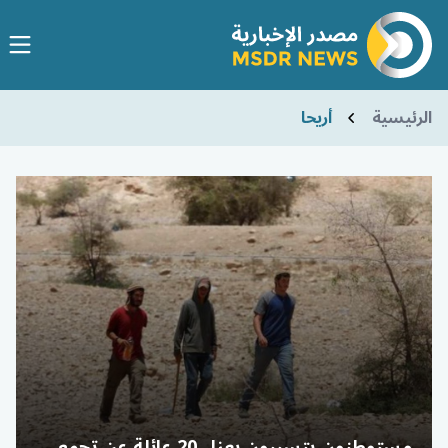
الرئيسية
أريحا
مستوطنون يتسببون بعزل 20 عائلة عن تجمع