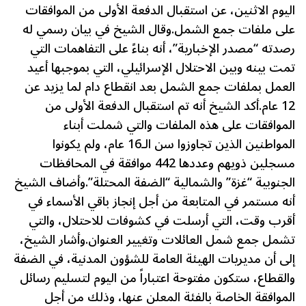
اليوم الاثنين، عن استقبال الدفعة الأولى من الموافقات
على ملفات جمع الشمل.وقال الشيخ في بيان رسمي له
رصدته “مصدر الإخبارية”، أنه بناءً على التفاهمات التي
تمت بينه وبين الاحتلال الإسرائيلي، التي بموجبها أعيد
العمل بملفات جمع الشمل بعد انقطاع دام لما يزيد عن
12 عام.أكد الشيخ أنه تم استقبال الدفعة الأولى من
الموافقات على هذه الملفات والتي شملت أبناء
المواطنين الذين تجاوزوا سن الـ16 عام، ولم يكونوا
مسجلين ذويهم وعددها 442 موافقة في المحافظات
الجنوبية “غزة” والشمالية “الضفة المحتلة”.وأضاف الشيخ
أنه مستمر في المتابعة من أجل إنجاز باقي الأسماء في
أقرب وقت، التي أرسلت في كشوفات للاحتلال، والتي
تشمل جمع شمل العائلات وتغيير العنوان.وأشار الشيخ،
إلى أن مديريات الهيئة العامة للشؤون المدنية، في الضفة
والقطاع، ستكون مفتوحة اعتباراً من اليوم لتسليم رسائل
الموافقة الخاصة بالفئة المعلن عنها، وذلك من أجل