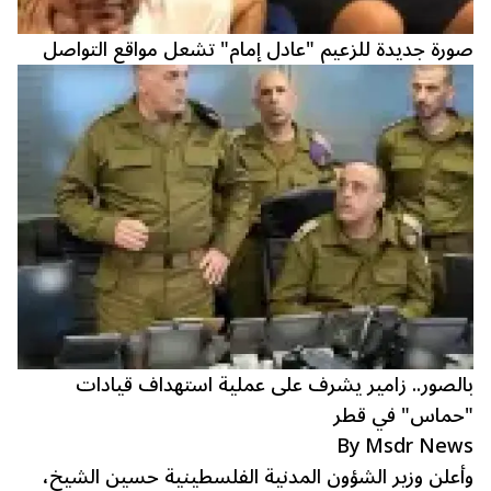
صورة جديدة للزعيم "عادل إمام" تشعل مواقع التواصل
بالصور.. زامير يشرف على عملية استهداف قيادات
"حماس" في قطر
By Msdr News
وأعلن وزير الشؤون المدنية الفلسطينية
حسين الشيخ
،