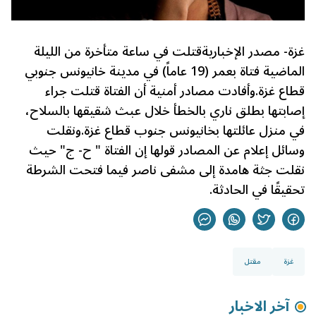
غزة- مصدر الإخبارية
قتلت في ساعة متأخرة من الليلة
الماضية فتاة بعمر (19 عاماً) في مدينة خانيونس جنوبي
قطاع غزة.وأفادت مصادر أمنية أن الفتاة قتلت جراء
إصابتها بطلق ناري بالخطأ خلال عبث شقيقها بالسلاح،
في منزل عائلتها بخانيونس جنوب قطاع غزة.ونقلت
وسائل إعلام عن المصادر قولها إن الفتاة " ح- ج" حيث
نقلت جثة هامدة إلى
مشفى ناصر
فيما فتحت الشرطة
تحقيقًا في الحادثة.
غزة
مقتل
آخر الاخبار