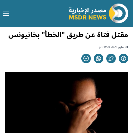
مقتل فتاة عن طريق "الخطأ" بخانيونس
01 مايو 2021 01:58 م