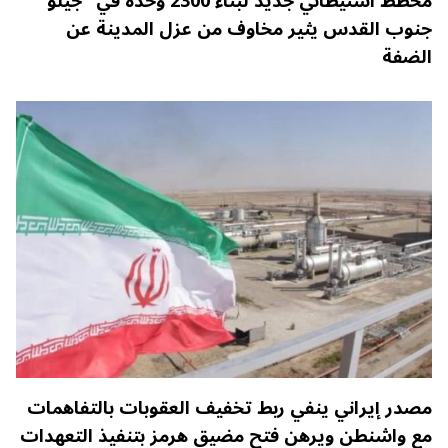
مخطط استيطاني جديد لبناء 2300 وحدة في "جيلو"
جنوب القدس يثير مخاوف من عزل المدينة عن
الضفة
مصدر إيراني ينفي ربط تخفيف العقوبات بالتفاهمات
مع واشنطن ويرهن فتح مضيق هرمز بتنفيذ التعهدات