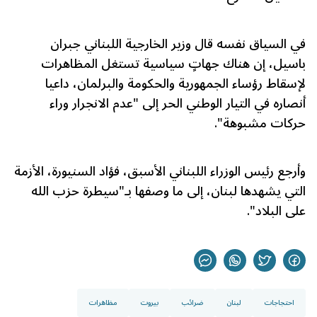
في السياق نفسه قال وزير الخارجية اللبناني جبران
باسيل، إن هناك جهاتٍ سياسية تستغل المظاهرات
لإسقاط رؤساء الجمهورية والحكومة والبرلمان، داعيا
أنصاره في التيار الوطني الحر إلى "عدم الانجرار وراء
حركات مشبوهة".
وأرجع رئيس الوزراء اللبناني الأسبق، فؤاد السنيورة، الأزمة
التي يشهدها لبنان، إلى ما وصفها بـ"سيطرة حزب الله
على البلاد".
احتجاجات
لبنان
ضرائب
بيروت
مظاهرات