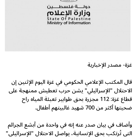
غزة- مصدر الإخبارية
قال المكتب الإعلامي الحكومي في غزة اليوم الإثنين إن
الاحتلال "الإسرائيلي" يشن حرب تعطيش ممنهجة على
قطاع غزة: 112 مجزرة بحق طوابير تعبئة المياه راح
ضحيتها أكثر من 700 شهيد غالبيتهم أطفال.
وأضاف في بيان صدر عنه إنه في واحدة من أبشع الجرائم
التي تُرتكب بحق الإنسانية، يواصل الاحتلال "الإسرائيلي"