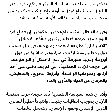
يغذي آخر محطة تحلية للمياه المركزية وتقع جنوب دير
البلح (وسط قطاع غزة)، ما أوقف إنتاج كميات كبيرة من
مياه الشرب، وزاد من تفاقم الأزمة المائية الخانقة.
وفي بيانه قال المكتب الإعلامي الحكومي، إن قطاع غزة
اليوم يشهد جريمة تعطيش كبرى ينفّذها الاحتلال
"الإسرائيلي" بطريقة مُتعمدة ومنهجية، في ظل صمت
دولي مطبق ومشاركة مباشرة وغير مباشرة من دول
أوروبية وغربية متورطة في دعم الاحتلال أو التواطؤ معه
في جريمة الإبادة الجماعية، التي لم يعد يخفى على أحد
أركانها ومقوماتها الواضحة، وأبرزها: التجويع، والتعطيش،
والحرمان من الدواء والمأوى والماء.
وأكد أن هذه السياسة العنصرية تُعد جريمة حرب مكتملة
الأركان بموجب اتفاقيات جنيف، وانتهاكاً خطيراً للقانون
الدولي الإنساني وحقوق الإنسان، وتتحمل سلطات