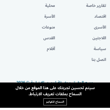
تقارير خاصة
محلية
اقتصاد
الأسرة
الأسرى
منوعات
اللاجئين
القدس
سياسة
أقلام
اتصل بنا
جميع الحقوق محفوظة لمصدر الإخبارية © 2026
سيتم تحسين تجربتك على هذا الموقع من خلال
السماح بملفات تعريف الارتباط.
السماح للكوكيز
Powered By BandoraCMS