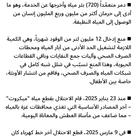
◼️ دمر متعمّداً (720) بئر مياه وأخرجها عن الخدمة، وهو ما
أدى إلى حرمان أكثر من مليون وربع المليون إنسان من
الوصول إلى المياه النظيفة.
◼️ منع إدخال 12 مليون لتر من الوقود شهرياً، وهي الكمية
اللازمة لتشغيل الحد الأدنى من آبار المياه ومحطات
الصرف الصحي وآليات جمع النفايات وباقي القطاعات
الحيوية، وهذا المنع تسبّب في شلل شبه كامل في
شبكات المياه والصرف الصحي، وفاقم من انتشار الأوبئة،
خاصة بين الأطفال.
◼️ منذ 23 يناير 2025، قام الاحتلال بقطع مياه "ميكروت"
– آخر المصادر الأساسية التي تغذي محافظات غزة بالمياه
– مما ضاعف من مأساة العطش والمعاناة اليومية.
◼️ في 9 مارس 2025، قطع الاحتلال آخر خط كهرباء كان