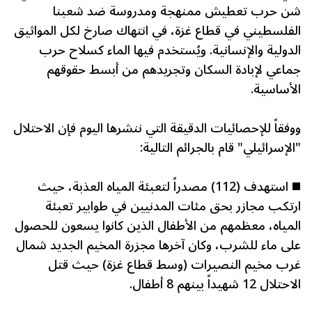
شن حرب تعطيش ممنهجة ومدروسة ضد شعبنا
الفلسطيني في قطاع غزة، في انتهاك صارخ لكل المواثيق
الدولية والإنسانية. ويُستخدم فيها الماء كسلاح حرب
جماعي لإبادة السكان وتجريدهم من أبسط حقوقهم
الأساسية.
ووفقاً للإحصائيات الدقيقة التي ننشرها اليوم فإن الاحتلال
"الإسرائيلي" قام بالجرائم التالية:
◼️ استهدف (112) مصدراً لتعبئة المياه العذبة، حيث
ارتكب مجازر بحق مئات المدنيين في طوابير تعبئة
المياه، معظمهم من الأطفال الذين كانوا يسعون للحصول
على ماء للشرب، وكان آخرها مجزرة المخيم الجديد شمال
غرب مخيم النصيرات (وسط قطاع غزة) حيث قتل
الاحتلال 12 شهيداً بينهم 8 أطفال.