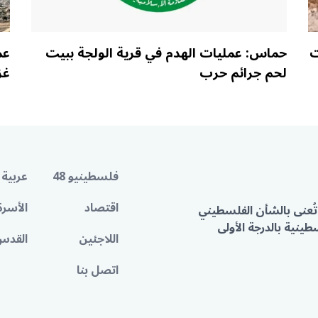
ت
حماس: عمليات الهدم في قرية الولجة ببيت
عم
لحم جرائم حرب
غز
فلسطينيو 48
عربية 
اقتصاد
الأسرة
تُعنى بالشأن الفلسطيني
ينية بالدرجة الأولى
اللاجئين
القدس
اتصل بنا