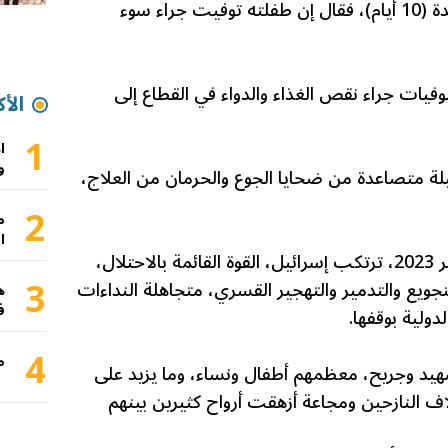
أما محمد الهمص، والد الرضيعة كندة (10 أيام)، فقال إن طفلته توفيت جراء سوء
وفيات جراء نقص الغذاء والدواء في القطاع إلى
الأك
1
ا
و
لة متصاعدة من ضحايا الجوع والحرمان من العلاج،
2
م
ا
ومنذ السابع من تشرين الأول/أكتوبر 2023، ترتكب إسرائيل، القوة القائمة بالاحتلال،
3
تجويع والتدمير والتهجير القسري، متجاهلة النداءات
ه
ف
دولية بوقفها.
4
م
ادة أكثر من 188 ألف شهيد وجريح، معظمهم أطفال ونساء، وما يزيد على
لاف النازحين ومجاعة أزهقت أرواح كثيرين بينهم