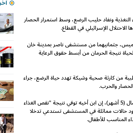
آخر 
 التغذية ونفاد حليب الرضع، وسط استمرار الحصار
ا الاحتلال الإسرائيلي في القطاع.
ميس، جثمانيهما من مستشفى ناصر بمدينة خان
لحياة نتيجة الحرمان من أبسط حقوق الرعاية
ية من كارثة صحية وشيكة تهدد حياة الرضع، جراء
لحصار والحرب.
وقال محمود شراب، عم الرضيع نضال (5 أشهر)، إن ابن أخيه توفي نتيجة "نقص الغذاء
جود حالات مماثلة في المستشفى تستدعي تدخلا
اء المناسب للأطفال.