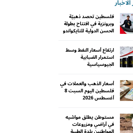
الاخبار
فلسطين تحصد ذهبيّة
وبرونزية في افتتاح بطولة
الحسن الدولية للتايكواندو
ارتفاع أسعار النفط وسط
استمرار الضبابية
الجيوسياسية
أسعار الذهب والعملات في
فلسطين اليوم السبت 8
أغسطس 2026
مستوطن يطلق مواشيه
في أراضي ومزروعات
المواطنين بلدة الطيبة