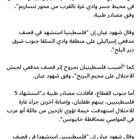
في محيط جسر وادي غزة بالقرب من محور نتساريم"،
وفق مصادر طبية.
وقال شهود عيان إن "فلسطينيا استشهد في قصف
مدفعي إسرائيلي على منطقة وادي السلقا جنوب شرق
دير البلح".
كما "أصيب فلسطينيان بجروح إثر قصف مدفعي لجيش
الاحتلال على مخيم البريج"، وفق شهود عيان.
أما جنوب القطاع، فأفادت مصادر طبية بـ"استشهاد 5
فلسطينيين، بينهم طفلتان، وإصابة آخرين جراء غارة
للاحتلال استهدفت خيمة تؤوي نازحين من عائلة أبو عرب
في المواصي بمحافظة خانيونس".
وقال شهود عيان إن "فلسطينيين استشهدا في قصف