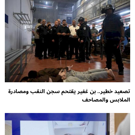
تصعيد خطير.. بن غفير يقتحم سجن النقب ومصادرة
الملابس والمصاحف