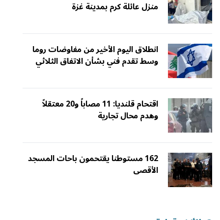
منزل عائلة كرم بمدينة غزة
انطلاق اليوم الأخير من مفاوضات روما
وسط تقدم فني بشأن الاتفاق الثلاثي
اقتحام قلنديا: 11 مصاباً و20 معتقلاً
وهدم محال تجارية
162 مستوطنا يقتحمون باحات المسجد
الأقصى