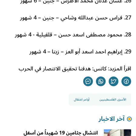
26. غسان عدنان محمد الأطرش – جنين – 6 شهور
27. فراس حسن عبدالله وشاحي – جنين – 4 شهور
28. محمود مصطفى اسعد حسن – قلقيلية - 4 شهور
29. إبراهيم احمد اسعد أبو العز – زيتا – 4 شهور
اقرأ المزيد:
كاتس: هدفنا تحقيق الانتصار في الحرب
الأسرى الفلسطينيين
أوامر اعتقال
آخر الاخبار
انتشال جثامين 19 شهيداً من أسفل