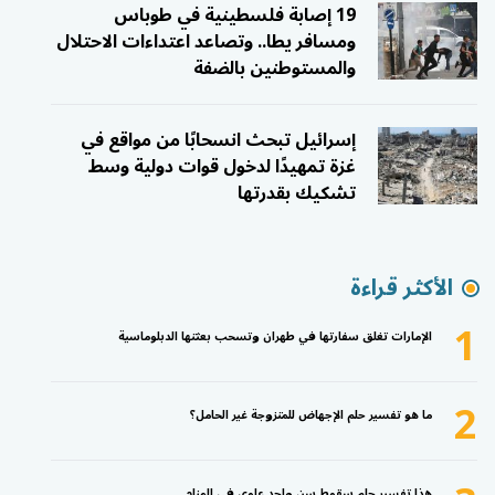
19 إصابة فلسطينية في طوباس
ومسافر يطا.. وتصاعد اعتداءات الاحتلال
والمستوطنين بالضفة
إسرائيل تبحث انسحابًا من مواقع في
غزة تمهيدًا لدخول قوات دولية وسط
تشكيك بقدرتها
الأكثر قراءة
1
الإمارات تغلق سفارتها في طهران وتسحب بعثتها الدبلوماسية
2
ما هو تفسير حلم الإجهاض للمتزوجة غير الحامل؟
هذا تفسير حلم سقوط سن واحد علوي في المنام