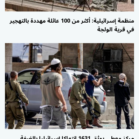
منظمة إسرائيلية: أكثر من 100 عائلة مهددة بالتهجير
في قرية الولجة
مركز معطى يوثق 1631 انتهاكا إسرائيليا بالضفة