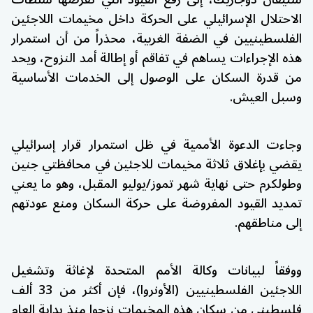
الاحتلال الإسرائيلي على الحركة داخل مخيمات اللاجئين
الفلسطينيين في الضفة الغربية، محذراً من أن استمرار
هذه الإجراءات يساهم في تفاقم أو إطالة أمد النزوح، ويحد
من قدرة السكان على الوصول إلى الخدمات الأساسية
وسبل العيش.
وجاءت الدعوة الأممية في ظل استمرار قرار إسرائيلي
يقضي بإغلاق ثلاثة مخيمات للاجئين في محافظتي جنين
وطولكرم حتى نهاية شهر تموز/يوليو المقبل، وهو ما يعني
تمديد القيود المفروضة على حركة السكان ومنع عودتهم
إلى مناطقهم.
ووفقاً لبيانات وكالة الأمم المتحدة لإغاثة وتشغيل
اللاجئين الفلسطينيين (الأونروا)، فإن أكثر من 33 ألف
فلسطيني من سكان هذه المخيمات نزحوا منذ بداية العام