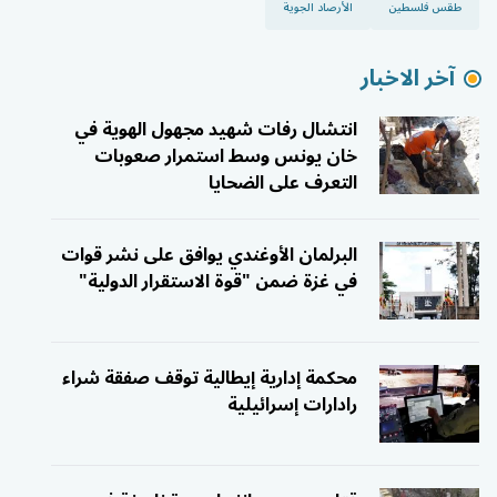
طقس فلسطين
الأرصاد الجوية
آخر الاخبار
انتشال رفات شهيد مجهول الهوية في
خان يونس وسط استمرار صعوبات
التعرف على الضحايا
البرلمان الأوغندي يوافق على نشر قوات
في غزة ضمن "قوة الاستقرار الدولية"
محكمة إدارية إيطالية توقف صفقة شراء
رادارات إسرائيلية