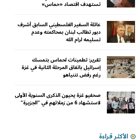
تستهدف اقتصاد «حماس»
عائلة السفير الفلسطيني السابق أشرف
دبور تطالب لبنان بمحاكمته وعدم
تسليمه لرام الله
تقرير: تطمينات لحماس بتمسك
إسرائيل باتفاق المرحلة الثانية في غزة
رغم رفض نتنياهو
صحفيو غزة يحيون الذكرى السنوية الأولى
لاستشهاد 6 من زملائهم في "الجزيرة"
الأكثر قراءة