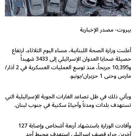
بيروت- مصدر الإخبارية
أعلنت وزارة الصحة اللبنانية، مساء اليوم الثلاثاء، ارتفاع
حصيلة ضحايا العدوان الإسرائيلي إلى 3433 شهيداً
و10,395 جريحاً، منذ توسع العمليات العسكرية في 2 آذار/
مارس وحتى 1 حزيران/يونيو.
ويأتي ذلك في ظل تصاعد الغارات الجوية الإسرائيلية التي
تستهدف بلدات ومدناً وأحياءً سكنية في جنوب لبنان.
وأفادت الوزارة باستشهاد أربعة أشخاص وإصابة 127
آخرين جراء قصف إسرائيلي استهدف محيط أحد