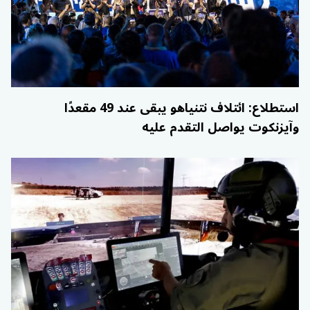
استطلاع: ائتلاف نتنياهو يبقى عند 49 مقعدًا
وآيزنكوت يواصل التقدم عليه