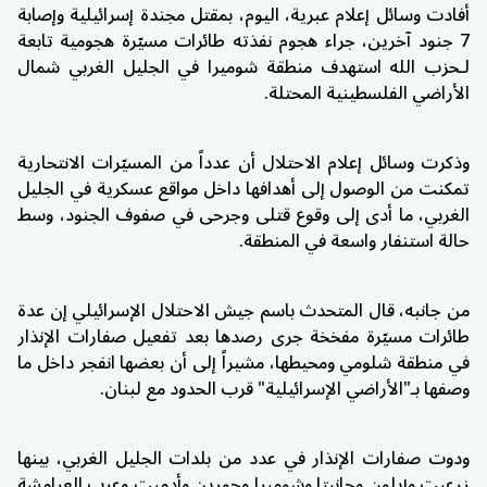
أفادت وسائل إعلام عبرية، اليوم، بمقتل مجندة إسرائيلية وإصابة
7 جنود آخرين، جراء هجوم نفذته طائرات مسيّرة هجومية تابعة
لـ
حزب الله
استهدف منطقة شوميرا في الجليل الغربي شمال
الأراضي الفلسطينية المحتلة.
وذكرت وسائل إعلام الاحتلال أن عدداً من المسيّرات الانتحارية
تمكنت من الوصول إلى أهدافها داخل مواقع عسكرية في الجليل
الغربي، ما أدى إلى وقوع قتلى وجرحى في صفوف الجنود، وسط
حالة استنفار واسعة في المنطقة.
من جانبه، قال المتحدث باسم جيش الاحتلال الإسرائيلي إن عدة
طائرات مسيّرة مفخخة جرى رصدها بعد تفعيل صفارات الإنذار
في منطقة شلومي ومحيطها، مشيراً إلى أن بعضها انفجر داخل ما
وصفها بـ"الأراضي الإسرائيلية" قرب الحدود مع لبنان.
ودوت صفارات الإنذار في عدد من بلدات الجليل الغربي، بينها
زرعيت وإيلون وحانيتا وشوميرا وجورين وأدميت وعرب العرامشة