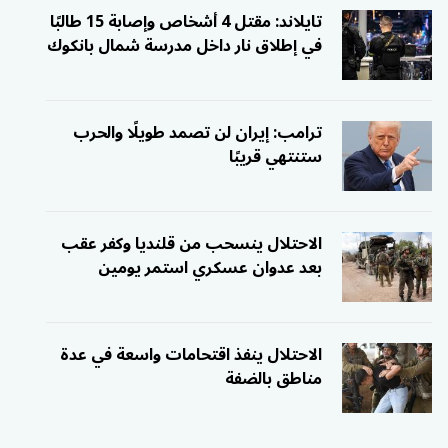
تايلاند: مقتل 4 أشخاص وإصابة 15 طالبًا
في إطلاق نار داخل مدرسة شمال بانكوك
ترامب: إيران لن تصمد طويلًا والحرب
ستنتهي قريبًا
الاحتلال ينسحب من قلنديا وكفر عقب
بعد عدوان عسكري استمر يومين
الاحتلال ينفذ اقتحامات واسعة في عدة
مناطق بالضفة