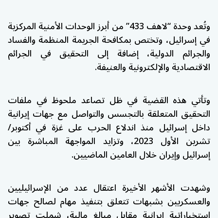
وتُعد وحدة “لاهف 433” من أبرز الوحدات الأمنية المركزية
في إسرائيل، وتختص بمكافحة الجريمة المنظمة والفساد
والجرائم الدولية، إضافة إلى التحقيق في الجرائم
الاقتصادية والإلكترونية والعنيفة.
وتأتي هذه القضية في ظل تصاعد ملحوظ في ملفات
التحقيق المتعلقة بالتجسس والتواصل مع جهات إيرانية
داخل إسرائيل منذ اندلاع الحرب على غزة في أكتوبر/
تشرين الأول 2023، وتزايد المواجهة المباشرة بين
إسرائيل وإيران خلال العامين الماضيين.
وشهدت الأشهر الأخيرة اعتقال عدد من الإسرائيليين
والعسكريين بشبهات تتعلق بتنفيذ مهام لصالح جهات
استخباراتية إيرانية مقابل مبالغ مالية، شملت تصوير