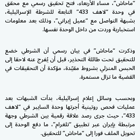
“ماحاش”، مساء الأربعاء، فتح تحقيق رسمي مع محقق
في وحدة “لاهف 433” التابعة للشرطة الإسرائيلية،
بشبهة التواصل مع “عميل إيراني”، وذلك بعد معلومات
استخبارية وردت من داخل الوحدة نفسها.
وذكرت “ماحاش” في بيان رسمي أن الشرطي خضع
للتحقيق تحت طائلة التحذير، قبل أن يُفرج عنه لاحقا إلى
الحبس المنزلي بشروط مقيّدة، مؤكدة أن التحقيقات في
القضية ما تزال مستمرة.
وبحسب وسائل إعلام إسرائيلية، بدأت الشبهات بعد
عمليات فحص روتينية أجرتها وحدة السايبر في “لاهف
433”، حيث جرى رصد علاقة رقمية بين الشرطي وجهة
مرتبطة بإيران عبر تطبيق “تلغرام”، ما دفع الوحدة إلى
تحويل الملف فورا إلى “ماحاش” للتحقيق.