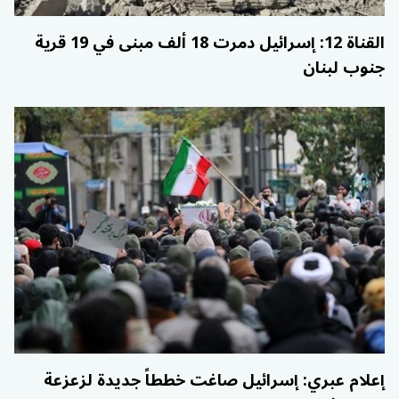
القناة 12: إسرائيل دمرت 18 ألف مبنى في 19 قرية
جنوب لبنان
إعلام عبري: إسرائيل صاغت خططاً جديدة لزعزعة