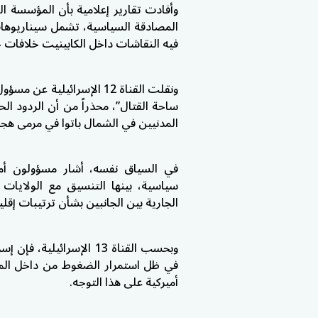
وأفادت تقارير إعلامية بأن المؤسسة ال
المصادقة السياسية، تشمل سيناريوهات
فيه النقاشات داخل الكابينيت خلافات 
ونقلت القناة 12 الإسرائيل
ساحة القتال”، محذراً من أن الردود الحا
المدنيين في الشمال باتوا في مرمى هجما
في السياق نفسه، أشار مسؤولون أ
سياسية، بينها التنسيق مع الولايات
الجارية بين الجانبين بشأن ترتيبات إقلي
وبحسب القناة 13 الإسرائي
في ظل استمرار الضغوط من داخل المؤ
أميركية على هذا التوجه.