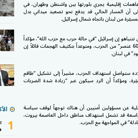
همات إقليمية يجري بلورتها بين واشنطن وطهران، في
ى أن المسار الحالي قد يدفع نحو تصعيد ميداني بدل
مسيّرة من لبنان باتجاه شمال إسرائيل.
 نتنياهو
إن إسرائيل “في حالة حرب مع حزب الله”، مؤكداً
أن الجيش الإسرائيلي قتل “أكثر من 600 عنصر” من الحزب، ومتوعداً بتكثيف الهجمات قائلاً إن
د” في لبنان.
ده ستواصل استهداف الحزب، مشيراً إلى تشكيل “طاقم
رة، ومؤكداً أن الرد سيكون عبر “زيادة شدة الضربات
يلية عن مسؤولين أمنيين أن هناك توجهاً لوقف سياسة
الأك
 واسعة قد تشمل استهداف مناطق داخل العاصمة بيروت،
1
عادلة” في المواجهة مع الحزب.
ا
و