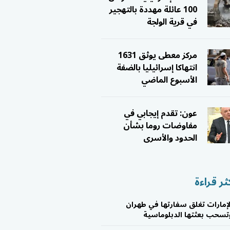
100 عائلة مهددة بالتهجير
في قرية الولجة
مركز معطى يوثق 1631
انتهاكا إسرائيليا بالضفة
الأسبوع الماضي
عون: تقدم إيجابي في
مفاوضات روما بشأن
الحدود والأسرى
ثر قراءة
لإمارات تغلق سفارتها في طهران
تسحب بعثتها الدبلوماسية