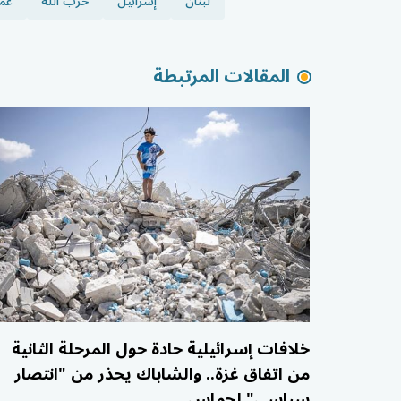
لبنان
إسرائيل
حزب الله
عم
المقالات المرتبطة
خلافات إسرائيلية حادة حول المرحلة الثانية
من اتفاق غزة.. والشاباك يحذر من "انتصار
سياسي" لحماس