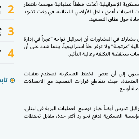
2
عسكرية الإسرائيلية أعدّت خططاً عملياتية موسعة بانتظار
م
 لضربات أعمق داخل الأراضي اللبنانية، في وقت تشهد
ا
حادة حول نطاق التصعيد.
3
ه
ف
ية عن مسؤول مشارك في المشاورات أن إسرائيل تواجه “عجزاً في إدارة
لية “مرتجلة” ولا توفر حلاً استراتيجياً، بينما شدد على أن
4
م
ت منخفضة التكلفة وعالية التأثير.
منيون إلى أن بعض الخطط العسكرية تصطدم بعقبات
تاب
 المتحدة، حيث تتقاطع قرارات التصعيد مع الاتصالات
مية أوسع.
لية، فإن إسرائيل تدرس أيضاً خيار توسيع العمليات البرية في لبنان،
سسة العسكرية لدفع نحو رد أكثر حدة، مقابل تحفظات