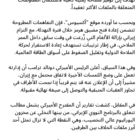
تهدف إلى توفير مساحة زمنية كافية لاستكمال المفاوضات
المتعلقة بالملفات الأكثر تعقيداً.
وبحسب ما أورده موقع "أكسيوس"، فإن التفاهمات المطروحة
تتضمن إعادة فتح مضيق هرمز خلال فترة التهدئة، مع التزام
إيراني بإزالة الألغام التي زُرعت في وقت سابق داخل الممر
الملاحي، في إطار ترتيبات تستهدف إعادة الاستقرار لحركة
الملاحة الدولية وتقليل الضغوط على أسواق الطاقة العالمية.
وفي هذا السياق، أعلن الرئيس الأميركي دونالد ترامب أن إدارته
تعمل على وضع اللمسات الأخيرة لاتفاق محتمل مع إيران،
مشيراً إلى أن الإعلان عنه قد يتم قريباً إذا نجحت الأطراف في
تجاوز العقبات المتبقية والتوصل إلى صيغة نهائية مقبولة.
في المقابل، كشفت تقارير أن المقترح الأميركي يشمل مطالب
تتعلق بالبرنامج النووي الإيراني، من بينها التخلي عن مخزون
اليورانيوم عالي التخصيب، وهي النقطة التي لا تزال تمثل أحد
أبرز ملفات الخلاف بين الطرفين.