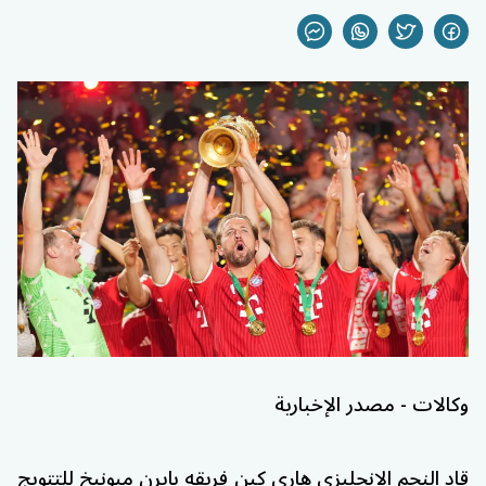
وكالات - مصدر الإخبارية
قاد النجم الإنجليزي
هاري كين
فريقه
بايرن ميونيخ
للتتويج