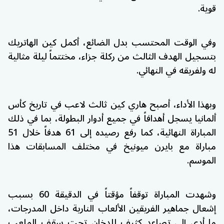
قوية.
وفي الوقت المحتسب بدل الضائع، أكمل كين الهاتريك
بتسجيل الهدف الثالث من ركلة جزاء، مختتماً ليلة مثالية
له ولفريقه في النهائي.
وبهذا الأداء، أصبح هاري كين ثالث لاعب في تاريخ كأس
ألمانيا يسجل أهدافاً في جميع أدوار البطولة، بما في ذلك
المباراة النهائية، كما رفع رصيده إلى 61 هدفاً خلال 51
مباراة مع بايرن ميونيخ في مختلف المسابقات هذا
الموسم.
وشهدت المباراة توقفاً مؤقتاً في الدقيقة 60 بسبب
إشعال جماهير الفريقين الألعاب النارية داخل المدرجات،
ما أدى إلى تصاعد كثيف للدخان تحت سقف الملعب