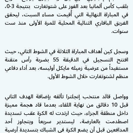
بلقب كأس ألمانيا بعد الفوز على شتوتغارت بنتيجة 3-0،
في المباراة النهائية التي أُقيمت مساء السبت، ليحقق
الفريق البافاري الثنائية المحلية للمرة الأولى منذ ست
سنوات.
وسجل كين أهداف المباراة الثلاثة في الشوط الثاني، حيث
افتتح التسجيل في الدقيقة 55 بضربة رأس متقنة
مستفيداً من عرضية زميله مايكل أوليسه، بعد أداء دفاعي
منظم لشتوتغارت خلال الشوط الأول.
وواصل قائد منتخب إنجلترا تألقه بإضافة الهدف الثاني
قبل 10 دقائق من نهاية اللقاء، بعدما قاد هجمة مميزة
داخل منطقة الجزاء، حيث ارتدت له الكرة عقب تسديدة
اصطدمت بالعارضة، ليستدير سريعاً ويتجاوز أحد
المدافعين قبل أن يضع الكرة في الشباك بتسديدة أرضية