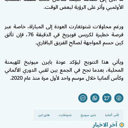
الأولمبي وأثر على الرؤية لبعض الوقت.
ورغم محاولات شتوتغارت العودة إلى المباراة، خاصة عبر
فرصة خطيرة لكريس فويريخ في الدقيقة 76، فإن تألق
كين حسم المواجهة لصالح الفريق البافاري.
ويأتي هذا التتويج ليؤكد عودة بايرن ميونيخ للهيمنة
المحلية، بعدما نجح في الجمع بين لقبي الدوري الألماني
وكأس ألمانيا خلال موسم واحد لأول مرة منذ عام 2020.
كأس ألمانيا
بايرن ميونيخ
شتوتغارت
هاري كين
آخر الاخبار