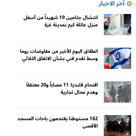
آخر الاخبار
انتشال جثامين 19 شهيداً من أسفل
منزل عائلة كرم بمدينة غزة
انطلاق اليوم الأخير من مفاوضات روما
وسط تقدم فني بشأن الاتفاق الثلاثي
اقتحام قلنديا: 11 مصاباً و20 معتقلاً
وهدم محال تجارية
162 مستوطنا يقتحمون باحات المسجد
الأقصى