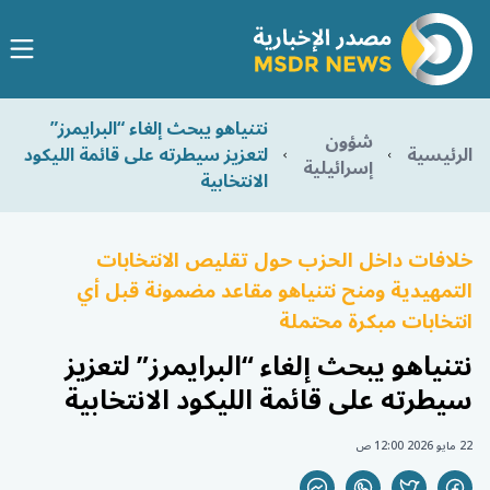
نتنياهو يبحث إلغاء “البرايمرز”
شؤون
الرئيسية
لتعزيز سيطرته على قائمة الليكود
إسرائيلية
الانتخابية
خلافات داخل الحزب حول تقليص الانتخابات
التمهيدية ومنح نتنياهو مقاعد مضمونة قبل أي
انتخابات مبكرة محتملة
نتنياهو يبحث إلغاء “البرايمرز” لتعزيز
سيطرته على قائمة الليكود الانتخابية
22 مايو 2026 12:00 ص