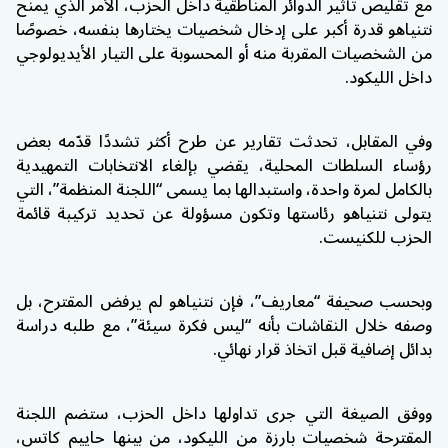
مع تقليص تأثير الدوائر المناطقية داخل الحزب، الأمر الذي يمنح
نتنياهو قدرة أكبر على إدخال شخصيات يختارها بنفسه، خصوصًا
من الشخصيات المقربة منه أو المحسوبة على التيار الأيديولوجي
داخل الليكود.
وفي المقابل، تحدثت تقارير عن طرح أكثر تشددًا قدّمه بعض
رؤساء السلطات المحلية، يقضي بإلغاء الانتخابات التمهيدية
بالكامل لمرة واحدة، واستبدالها بما يسمى “اللجنة المنظمة”، التي
يتولى نتنياهو رئاستها وتكون مسؤولة عن تحديد تركيبة قائمة
الحزب للكنيست.
وبحسب صحيفة “معاريف”، فإن نتنياهو لم يرفض المقترح، بل
وصفه خلال النقاشات بأنه “ليس فكرة سيئة”، مع طلبه دراسة
بدائل إضافية قبل اتخاذ قرار نهائي.
ووفق الصيغة التي جرى تداولها داخل الحزب، ستضم اللجنة
المقترحة شخصيات بارزة من الليكود، من بينها حاييم كاتس،