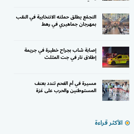
التجمّع يطلق حملته الانتخابية في النقب
بمهرجان جماهيري في رهط
إصابة شاب بجراح خطيرة في جريمة
إطلاق نار في جت المثلث
مسيرة في أم الفحم تندد بعنف
المستوطنين والحرب على غزة
الأكثر قراءة