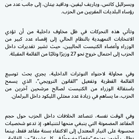
ويسرائيل كاتس، وياريف ليفين، ودافيد بيتان، إلى جانب عدد من
رؤساء البلديات المقربين من الحزب.
وتأتي هذه التحركات في ظل مخاوف داخلية من أن تؤدي
الانتخابات التمهيدية بالنظام الحالي إلى إقصاء عدد كبير من
الوزراء وأعضاء الكنيست الحاليين، حيث تشير تقديرات داخل
الحزب إلى احتمال خروج نحو 27 وزيرًا ونائبًا من القائمة المقبلة.
وفي محاولة لاحتواء التوترات الداخلية، يجري بحث توسيع
القائمة القطرية وتفعيل “القانون النرويجي”، الذي يسمح
باستقالة الوزراء من الكنيست لصالح مرشحين آخرين من
الحزب، ما يساهم في زيادة عدد ممثلي الليكود داخل البرلمان.
وفي الوقت نفسه، تتصاعد الخلافات داخل الحزب حول حجم
المقاعد المضمونة التي ينبغي منحها لنتنياهو، إذ تدعو شخصيات
محسوبة على التيار المعتدل إلى الاكتفاء بستة مقاعد فقط، بينما
يطالب آخرون بمنحه “مقعدًا مضمونًا في كل عشرية” من القائمة.