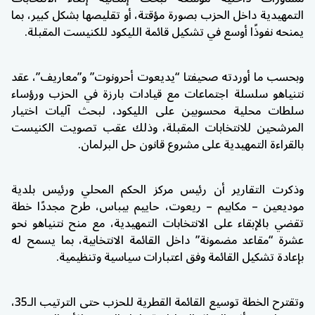
التمهيدية داخل الحزب بصورة مؤقتة، أو تقليصها بشكل كبير، بما
يمنحه نفوذًا أوسع في تشكيل قائمة الليكود للكنيست المقبلة.
وبحسب ما أوردته صحيفتا “يديعوت أحرونوت” و”معاريف”، عقد
نتنياهو سلسلة اجتماعات مع قيادات بارزة في الحزب ورؤساء
سلطات محلية محسوبين على الليكود، لبحث آليات اختيار
المرشحين للانتخابات المقبلة، وذلك عقب تصويت الكنيست
بالقراءة التمهيدية على مشروع قانون حل البرلمان.
وذكرت التقارير أن رئيس مركز الحكم المحلي ورئيس بلدية
موديعين – مكابيم – ريعوت، حاييم بيباس، طرح مجددًا خطة
تقضي بالإبقاء على الانتخابات التمهيدية، مع منح نتنياهو نحو
عشرة “مقاعد مضمونة” داخل القائمة الانتخابية، بما يسمح له
بإعادة تشكيل القائمة وفق اعتبارات سياسية وتنظيمية.
وتقترح الخطة توسيع القائمة القطرية للحزب حتى الترتيب الـ35،