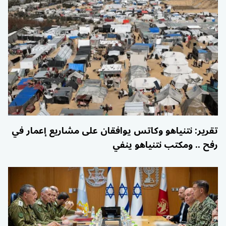
تقرير: نتنياهو وكاتس يوافقان على مشاريع إعمار في
رفح .. ومكتب نتنياهو ينفي