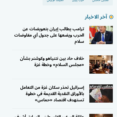
مجتبى خامنئي
حرب إيران
المرشد الإيراني
آخر الاخبار
ترامب يطالب إيران بتعويضات عن
الحرب ويضعها على جدول أي مفاوضات
سلام
خلاف حاد بين نتنياهو وكوشنر بشأن
«مجلس السلام» وخطة غزة
إسرائيل تحذر سكان غزة من التعامل
بالأوراق النقدية القديمة في خطوة
تستهدف اقتصاد «حماس»