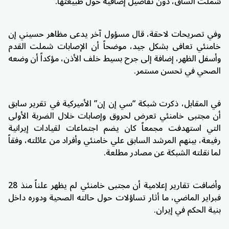
شملت الساق، دون تفاصيل إضافية حول طبيعتها.
وفي تصريحات لاحقة، قال مسؤول آخر يدعى مظاهر حسيني إن
خامنئي تعافى بشكل جيد، موضحاً أن الإصابات شملت القدم
وأسفل الظهر، إضافة إلى جرح بسيط خلف الأذن، مؤكداً أن وضعه
الصحي في تحسن مستمر.
في المقابل، ذكرت شبكة “سي إن إن” الأميركية في تقرير سابق
أن مجتبى خامنئي تعرض لحروق وإصابات خلال الضربة الأولى
التي استهدفت مجمعاً كان يضم اجتماعات لقيادات إيرانية
رفيعة، بينهم المرشد السابق علي خامنئي وأفراد من عائلته، وفقاً
لما نقلته الشبكة عن مصادر مطلعة.
وأضافت تقارير إعلامية أن مجتبى خامنئي لم يظهر علناً منذ 28
فبراير الماضي، ما أثار تساؤلات حول حالته الصحية ودوره داخل
بنية الحكم في إيران.