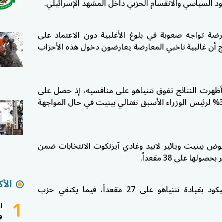
د السياسي والانقسام الحزبي داخل المشهد الإسرائيلي.
رضة تواجه صعوبة في بلوغ الأغلبية دون الاعتماد على
ج أن غالبية ناخبي المعارضة يعارضون دخول هذه الأحزاب
أظهرت النتائج تفوق نتنياهو على منافسيه، إذ حصل على
تأييد 40% من المشاركين في مقابل 33% لرئيس الوزراء الأسبق نفتالي بينيت في حال المواجهة
وض بينيت ويائير لابيد وغادي آيزنكوت الانتخابات ضمن
لها على 38 مقعداً.
الأك
وفي هذا السيناريو، يحصل حزب الليكود بقيادة نتنياهو على 27 مقعداً، فيما يكتفي حزب
1
ا
و