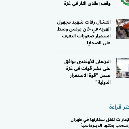
وقف إطلاق النار في غزة
انتشال رفات شهيد مجهول
الهوية في خان يونس وسط
استمرار صعوبات التعرف
على الضحايا
البرلمان الأوغندي يوافق
على نشر قوات في غزة
ضمن "قوة الاستقرار
الدولية"
ثر قراءة
لإمارات تغلق سفارتها في طهران
تسحب بعثتها الدبلوماسية