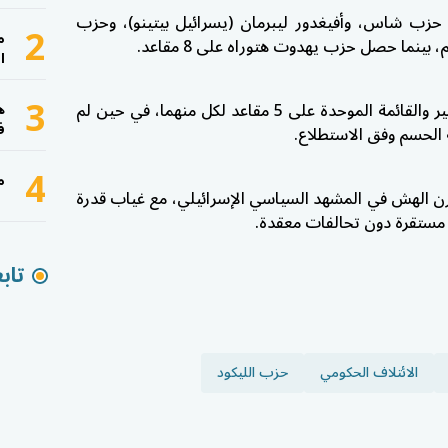
 حزب شاس، و
أفيغدور ليبرمان
(يسرائيل بيتينو)، وحزب
2
م
ا
3
كما حصل تحالف الجبهة والعربية للتغيير والقائمة الموحدة على 5 مقاعد لكل منهما، في حين لم
ه
ف
الحسم وفق الاستطلاع.
4
م
ازن الهش في المشهد السياسي الإسرائيلي، مع غياب قدرة
ستقرة دون تحالفات معقدة.
تاب
الائتلاف الحكومي
حزب الليكود