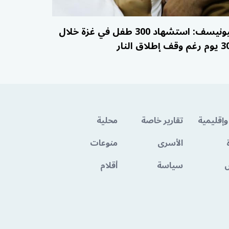
اليونيسف: استشهاد 300 طفل في غزة خلال
قف إطلاق النار
وإقليمية
تقارير خاصة
محلية
الأسرى
منوعات
سياسة
أقلام