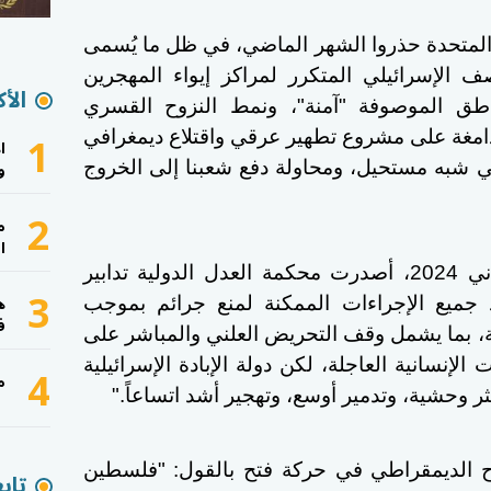
م المتحدة حذروا الشهر الماضي، في ظل ما يُسمى
 الإسرائيلي المتكرر لمراكز إيواء المهجرين
الأك
ناطق الموصوفة "آمنة"، ونمط النزوح القسري
1
مغة على مشروع تطهير عرقي واقتلاع ديمغرافي
ا
و
شبه مستحيل، ومحاولة دفع شعبنا إلى الخروج
2
م
ا
وتابع دلياني: "في 26 كانون الثاني 2024، أصدرت محكمة العدل الدولية تدابير
3
ه
خاذ جميع الإجراءات الممكنة لمنع جرائم بموجب
ف
عية، بما يشمل وقف التحريض العلني والمباشر على
4
إنسانية العاجلة، لكن دولة الإبادة الإسرائيلية
م
ر وحشية، وتدمير أوسع، وتهجير أشد اتساعاً."
اح الديمقراطي في حركة فتح بالقول: "فلسطين
تاب