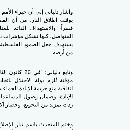
وأشار دلياني إلى أن خبراء الأم
بوقف إطلاق النار، من أن القصف
قسراً، والاستهداف الدائم للم
المتواصل، كلها تشكل مؤشرات دا
يستهدف جعل الصمود الفلسطيني 
من أرضه.
مؤقتة تُلزم دولة الاحتلال بات
اتفاقية منع جريمة الإبادة الجما
الإبادة، وضمان وصول المساعدات ال
ردت بمزيد من التجويع، وحصار أكث
وختم المتحدث باسم تيار الإصل