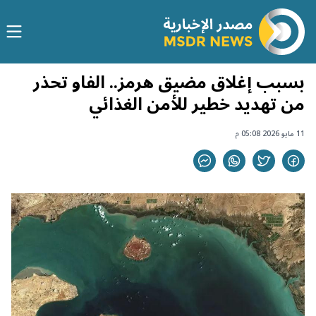
بسبب إغلاق مضيق هرمز.. الفاو تحذر
من تهديد خطير للأمن الغذائي
11 مايو 2026 05:08 م