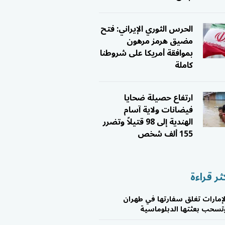
الحرس الثوري الإيراني: فتح
مضيق هرمز مرهون
بموافقة أمريكا على شروطنا
كاملة
ارتفاع حصيلة ضحايا
فيضانات ولاية آسام
الهندية إلى 98 قتيلاً وتضرر
155 ألف شخص
ثر قراءة
لإمارات تغلق سفارتها في طهران
تسحب بعثتها الدبلوماسية