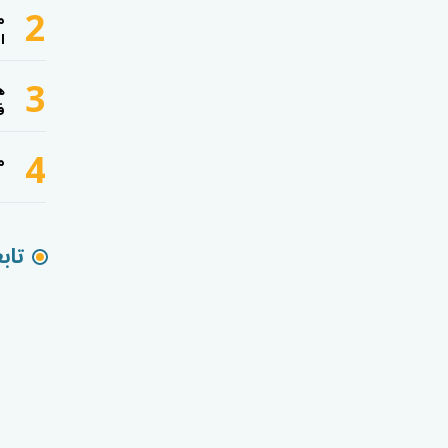
2
م
ا
3
ه
ف
4
م
تاب