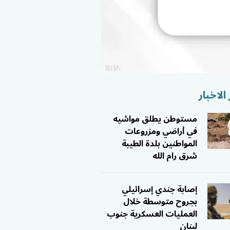
الاخبار
مستوطن يطلق مواشيه
في أراضي ومزروعات
المواطنين بلدة الطيبة
شرق رام الله
إصابة جندي إسرائيلي
بجروح متوسطة خلال
العمليات العسكرية جنوب
لبنان