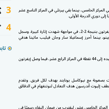
3
ه
فيلا رصيده إلى 59 نقطة في المركز الخامس، بينما بقي بيرنلي في المركز التاسع عشر
ف
4
م
كما تعادل كريستال بالاس مع ضيفه إيفرتون بنتيجة 2-2، في مواجهة شهدت إثارة كبيرة. وسجل
، بينما أحرز إسماعيلا سار وجان فيليب ماتيتا هدفي
تاب
وبهذه النتيجة، رفع كريستال بالاس رصيده إلى 44 نقطة في المركز الرابع عشر، فيما وصل إيفرتون
ت بصعوبة مع نيوكاسل يونايتد بهدف لكل فريق. وتقدم
خطف إليوت أندرسون هدف التعادل لنوتنغهام في الدقائق
 رصيده إلى 43 نقطة في المركز الخامس عشر، ليقترب من ضمان البقاء رسميًا في