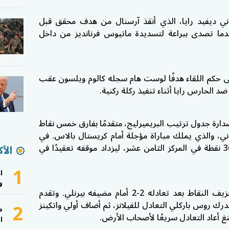
ني ديفيد رايا، الذي أنقذ آرسنال من هدف محقق قبل
ا تصدى ببراعة لتسديدة ماتيوس فرنانديز من داخل
 حكم اللقاء هدفًا لوست هام سجله كالوم ويلسون عقب
ضد الحارس رايا أثناء تنفيذ ركلة ركنية.
يده إلى 79 نقطة في صدارة جدول ترتيب البريميرليج، متقدمًا بفارق خمس نقاط
، والذي يملك مباراة مؤجلة أمام كريستال بالاس. في
المقابل، تجمد رصيد وست هام عند 36 نقطة في المركز الثامن عشر، ليزداد موقفه تعقيدًا في
الأك
1
ا
و
وفي مباراة أخرى، واصل أستون فيلا نزيف النقاط بعد تعادله 2-2 أمام مضيفه بيرنلي. وتقدم
2
 يدرك روس باركلي التعادل للفيلانز، ثم أضاف أولي واتكينز
م
غ أعاد التعادل سريعًا لأصحاب الأرض.
ا