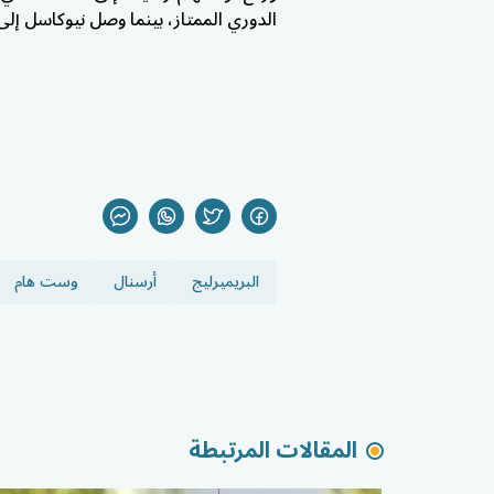
الدوري الممتاز، بينما وصل نيوكاسل إلى 46 نقطة في المركز الثالث عش
البريميرليج
أرسنال
وست هام
المقالات المرتبطة