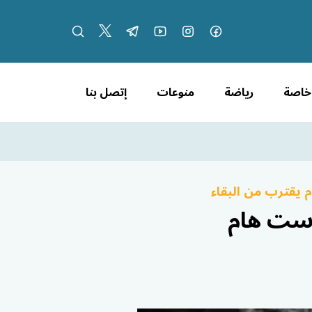
 خاصة
رياضة
منوعات
إتصل بنا
م يقترب من البقاء
وست هام