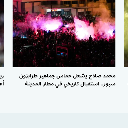
محمد صلاح يشعل حماس جماهير طرابزون
ري
سبور.. استقبال تاريخي في مطار المدينة
أغ