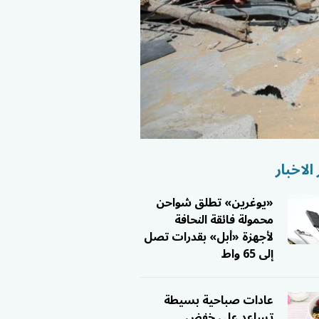
الاخبار
«يوغرين» تطلق شواحن
محمولة فائقة النحافة
لأجهزة «أبل» بقدرات تصل
إلى 65 واط
عادات صباحية بسيطة
تساعد على خفض