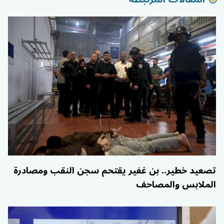
تصعيد خطير.. بن غفير يقتحم سجن النقب ومصادرة
الملابس والمصاحف