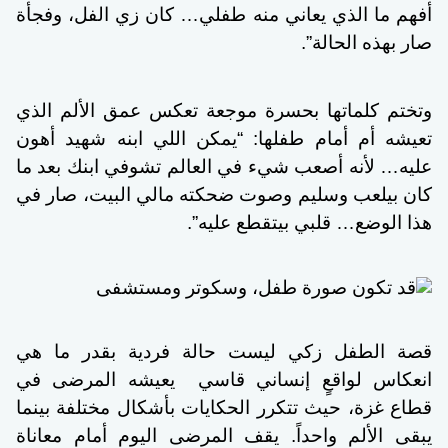
أفهم ما الذي يعاني منه طفلي… كان زي الفل، وفجأة
صار بهذه الحالة”.
وتختم كلماتها بحسرة موجعة تعكس عمق الألم الذي
تعيشه أم أمام طفلها: “يمكن اللي ابنه شهيد أهون
عليه… لأنه أصعب شيء في العالم تشوفي ابنك بعد ما
كان بيلعب وسليم وصوت ضحكته مالي البيت، صار في
هذا الوضع… قلبي بيتقطع عليه”.
قصة الطفل زكي ليست حالة فردية بقدر ما هي
انعكاس لواقعٍ إنساني قاسي
يعيشه المرضى في
قطاع غزة، حيث تتكرر الحكايات بأشكال مختلفة بينما
يبقى الألم واحداً. يقف المرضى اليوم أمام معاناة