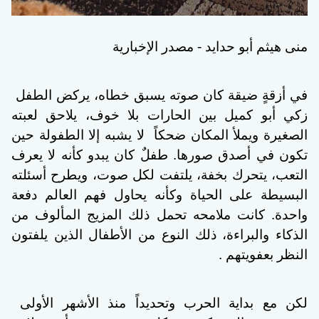
منى هيثم أبو حدايد
- مصدر الإخبارية
في أزقةٍ ضيقة كان صوته يسبق خطاه، يركض الطفل
زكي أبو كميل بين الحارات بلا خوف، يلاحق لعبته
الصغيرة ويملأ المكان ضحكاً
لا يشبه إلا الطفولة حين
تكون في أصدق صورها. طفلٌ كان يبدو كأنه لا يعرف
التعب، يتحرك بخفة، يلتفت لكل صوت، ويطرح أسئلته
البسيطة على الحياة وكأنه يحاول فهم العالم دفعة
واحدة. كانت ملامحه تحمل ذلك المزيج المألوف من
الذكاء والبراءة، ذلك النوع من الأطفال الذين يلفتون
النظر بعفويتهم .
لكن مع بداية الحرب وتحديداً منذ الأشهر الأولى