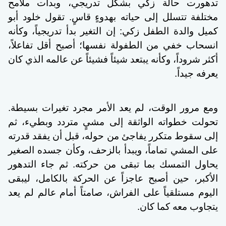
تدهورت حالة زكي بشكل تدريجي، وبدأت ملامح
مختلفة تتسلل إلى حياته بهدوءٍ قاسٍ. تقول خلود أبو
كميل والدة الطفل زكي: إن التغير بدأ تدريجياً، وكأنه
انسحاب خفي من الطفولة نفسها؛ أصبح أقل تفاعلاً،
أكثر شروداً، وكأنه يبتعد شيئاً فشيئاً عن عالمه الذي كان
يعرفه جيداً.
ومع مرور الوقت، لم يعد الأمر مجرد تغيرات بسيطة.
تحولت خطواته الواثقة إلى مشيٍ متردد وبطيء، ثم
إلى سقوط متكرر يفاجئ من حوله، قبل أن يفقد قدرته
على المشي تماماً، ويبدأ بالزحف، وكأن جسده الصغير
يحاول التمسك بما تبقى من حركته. ثم جاء التدهور
الأكبر، حين أصبح عاجزاً عن الحركة بالكامل، ليبقى
اليوم مستلقياً على الفراش، صامتاً أمام عالم لم يعد
يتجاوب معه كما كان.