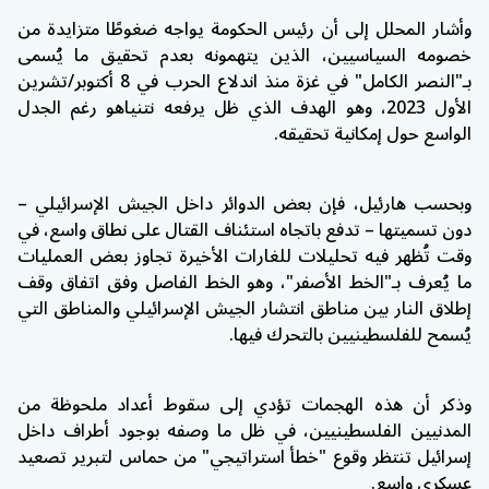
وأشار المحلل إلى أن رئيس الحكومة يواجه ضغوطًا متزايدة من
خصومه السياسيين، الذين يتهمونه بعدم تحقيق ما يُسمى
بـ"النصر الكامل" في غزة منذ اندلاع الحرب في 8 أكتوبر/تشرين
الأول 2023، وهو الهدف الذي ظل يرفعه نتنياهو رغم الجدل
الواسع حول إمكانية تحقيقه.
وبحسب هارئيل، فإن بعض الدوائر داخل الجيش الإسرائيلي –
دون تسميتها – تدفع باتجاه استئناف القتال على نطاق واسع، في
وقت تُظهر فيه تحليلات للغارات الأخيرة تجاوز بعض العمليات
ما يُعرف بـ"الخط الأصفر"، وهو الخط الفاصل وفق اتفاق وقف
إطلاق النار بين مناطق انتشار الجيش الإسرائيلي والمناطق التي
يُسمح للفلسطينيين بالتحرك فيها.
وذكر أن هذه الهجمات تؤدي إلى سقوط أعداد ملحوظة من
المدنيين الفلسطينيين، في ظل ما وصفه بوجود أطراف داخل
إسرائيل تنتظر وقوع "خطأ استراتيجي" من حماس لتبرير تصعيد
عسكري واسع.