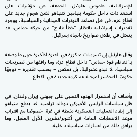
الإسرائيلية، عاموس هارئيل، الجمعة، عن مؤشرات على
استعدادات داخل حكومة بنيامين نتنياهو لشن هجوم جديد على
قطاع غزة، في ظل تصاعد التوترات الميدانية والسياسية، ووجود
تقديرات إسرائيلية بانتظار "خطأ فادح" من حركة حماس، قد
يتمثل في إطلاق صواريخ باتجاه إسرائيل.
وقال هارئيل إن تسريبات متكررة في الفترة الأخيرة حول ما وصفه
بـ"تعاظم قوة حماس" داخل قطاع غزة، وما رافقها من تصريحات
سياسية، لا تبدو عشوائية، بل تعكس – بحسب تقديره – توجهًا
حكوميًا للتحضير لمرحلة عسكرية جديدة في القطاع.
وأضاف أن استمرار الهدوء النسبي على جبهتي إيران ولبنان، في
ظل سياسات الرئيس الأميركي دونالد ترامب، قد يدفع نتنياهو
إلى إبقاء العمليات العسكرية نشطة في غزة، خصوصًا مع اقتراب
موعد الانتخابات العامة في أكتوبر/تشرين الأول المقبل، وما
يرافق ذلك من اعتبارات سياسية داخلية.