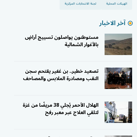
الهيئات المحلية
لجنة الانتخابات المركزية
آخر الاخبار
مستوطنون يواصلون تسييج أراضٍ
بالأغوار الشمالية
تصعيد خطير.. بن غفير يقتحم سجن
النقب ومصادرة الملابس والمصاحف
الهلال الأحمر يُجلي 38 مريضًا من غزة
لتلقي العلاج عبر معبر رفح