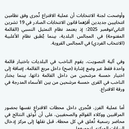
وأوضحت لجنة الانتخابات أن عملية الاقتراع تُجرى وفق نظامين
انتخابيين جديدين أقرّهما قانون الانتخابات الصادر في 19 تشرين
الثاني/نوفمبر 2025؛ إذ يعتمد نظام التمثيل النسبي (القائمة
المفتوحة) في المجالس البلدية، بينما يُطبق نظام الأغلبية
(الانتخاب الفردي) في المجالس القروية.
وفي آلية التصويت، يقوم الناخب في البلديات باختيار قائمة
واحدة فقط عبر وضع إشارة (صح) داخل مربع القائمة، إضافة إلى
اختيار خمسة مرشحين من داخل القائمة ذاتها، بينما يختار
الناخب في القرى خمسة مرشحين من بين الأسماء المدرجة في
ورقة الاقتراع.
أما عملية الفرز، فتُجرى داخل محطات الاقتراع نفسها بحضور
المراقبين ووكلاء القوائم والصحفيين، على أن تُوثق النتائج في
محاضر رسمية تُعلق في كل محطة، قبل نقلها إلى مركز إدخال
البيانات المركزي لتجميعها.