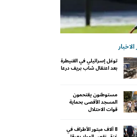
الاخبار
توغل إسرائيلي في القنيطرة
بعد اعتقال شاب بريف درعا
مستوطنون يقتحمون
المسجد الأقصى بحماية
قوات الاحتلال
8 آلاف مبتور الأطراف في
غزة.. نقص المواد يعرقل