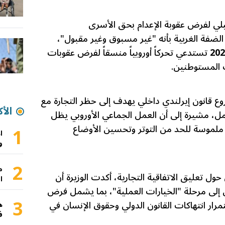
ئيلي لفرض عقوبة الإعدام بحق الأسرى
لضفة الغربية بأنه "غير مسبوق وغير مقبول"،
202
تستدعي تحركاً أوروبياً منسقاً لفرض عقوبات
ت المستوطنين.
قانون إيرلندي داخلي يهدف إلى حظر التجارة مع
الأك
ل، مشيرة إلى أن العمل الجماعي الأوروبي يظل
ج ملموسة للحد من التوتر وتحسين الأوضاع
1
ا
و
2
م
ول تعليق الاتفاقية التجارية، أكدت الوزيرة أن
ا
قل إلى مرحلة "الخيارات العملية"، بما يشمل فرض
3
تمرار انتهاكات القانون الدولي وحقوق الإنسان في
ه
ف