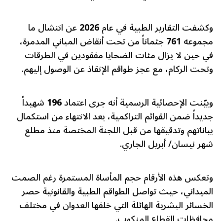
وكشفت التقارير الطبية في عام
2026
عن انتشال ما
مجموعه
761
جثماناً من تحت أنقاض المباني المدمرة،
في حين لا يزال مئات الضحايا مفقودين في الطرقات
وتحت الركام، مع عجز طواقم الإنقاذ عن الوصول إليهم.
وبيّنت الإحصائية الرسمية أنه جرى اعتماد
196
شهيداً
جديداً ضمن القوائم التراكمية، بعد الانتهاء من استكمال
بياناتهم وتدقيقها من قبل اللجنة المختصة منذ مطلع
شهر نيسان/ أبريل الجاري.
وتعكس هذه الأرقام حجم المأساة المستمرة رغم الصمت
الميداني، حيث تواصل الطواقم الطبية والقانونية حصر
الخسائر البشرية الهائلة التي خلفها العدوان في مختلف
محافظات القطاع المنكوب.