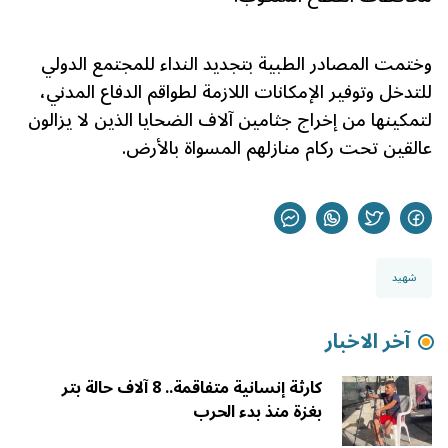
وختمت المصادر الطبية بتجديد النداء للمجتمع الدولي
للتدخل وتوفير الإمكانات اللازمة لطواقم الدفاع المدني،
لتمكينها من إخراج جثامين آلاف الضحايا الذين لا يزالون
عالقين تحت ركام منازلهم المسواة بالأرض.
شهيد
آخر الاخبار
كارثة إنسانية متفاقمة.. 8 آلاف حالة بتر
بغزة منذ بدء الحرب