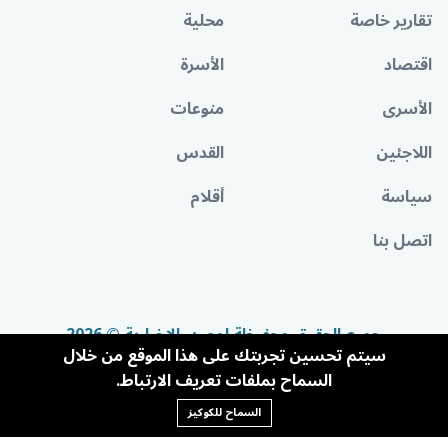
تقارير خاصة
محلية
اقتصاد
الأسرة
الأسرى
منوعات
اللاجئين
القدس
سياسة
أقلام
اتصل بنا
جميع الحقوق محفوظة لمصدر الإخبارية © 2026
سيتم تحسين تجربتك على هذا الموقع من خلال
السماح بملفات تعريف الارتباط.
السماح للكوكيز
Powered By BandoraCMS