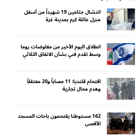
انتشال جثامين 19 شهيداً من أسفل
منزل عائلة كرم بمدينة غزة
انطلاق اليوم الأخير من مفاوضات روما
وسط تقدم فني بشأن الاتفاق الثلاثي
اقتحام قلنديا: 11 مصاباً و20 معتقلاً
وهدم محال تجارية
162 مستوطنا يقتحمون باحات المسجد
الأقصى