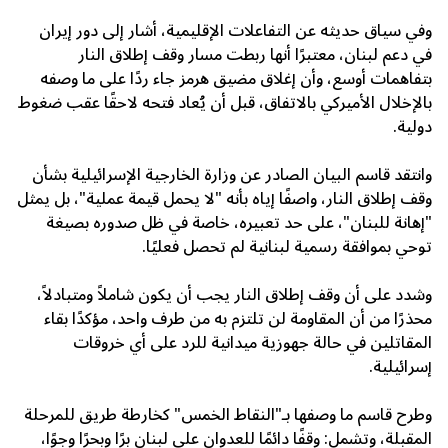
وفي سياق حديثه عن التفاعلات الإقليمية، أشار إلى دور
إيران
في دعم لبنان، معتبرًا أنها ربطت مسار وقف إطلاق النار
بتفاهمات أوسع، وأن إغلاق
مضيق هرمز
جاء ردًا على ما وصفه
بالإخلال الأميركي بالاتفاق، قبل أن يُعاد فتحه لاحقًا عقب ضغوط
دولية.
وانتقد قاسم البيان الصادر عن
وزارة الخارجية الإسرائيلية
بشأن
وقف إطلاق النار، واصفًا إياه بأنه "لا يحمل قيمة عملية"، بل يمثل
"إهانة للبنان"، على حد تعبيره، خاصة في ظل صدوره بصيغة
توحي بموافقة رسمية لبنانية لم تحصل فعليًا.
وشدد على أن وقف إطلاق النار يجب أن يكون شاملاً ومتبادلاً،
محذرًا من أن المقاومة لن تلتزم به من طرف واحد، مؤكدًا بقاء
المقاتلين في حالة جهوزية ميدانية للرد على أي خروقات
إسرائيلية.
وطرح قاسم ما وصفها بـ"النقاط الخمس" كخارطة طريق للمرحلة
المقبلة، وتشمل: وقفًا دائمًا للعدوان على لبنان برًا وبحرًا وجوًا،