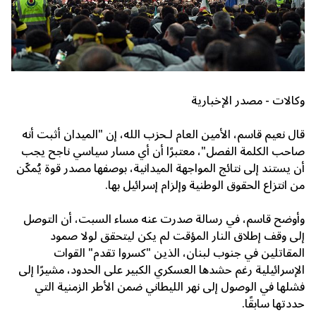
وكالات - مصدر الإخبارية
قال
نعيم قاسم
، الأمين العام لـ
حزب الله
، إن "الميدان أثبت أنه
صاحب الكلمة الفصل"، معتبرًا أن أي مسار سياسي ناجح يجب
أن يستند إلى نتائج المواجهة الميدانية، بوصفها مصدر قوة يُمكّن
من انتزاع الحقوق الوطنية وإلزام
إسرائيل
بها.
وأوضح قاسم، في رسالة صدرت عنه مساء السبت، أن التوصل
إلى وقف إطلاق النار المؤقت لم يكن ليتحقق لولا صمود
المقاتلين في جنوب لبنان، الذين "كسروا تقدم" القوات
الإسرائيلية رغم حشدها العسكري الكبير على الحدود، مشيرًا إلى
فشلها في الوصول إلى نهر الليطاني ضمن الأطر الزمنية التي
حددتها سابقًا.